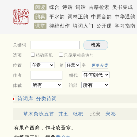
阅读
综合
诗话
词话
古籍检索
类书集成
韵典
平水韵
词林正韵
中原音韵
中华通韵
课堂
律绝创作
填词入门
公开课
学习指南
关键词
选项
精确匹配
只显示相关诗句
位置
第
字
更多分类
作者
朝代
体裁
韵部
诗词库
分类诗词
草木杂咏五首
其五
枇杷
北宋 ·
宋祁
有果产西裔，作花凌蚤寒。