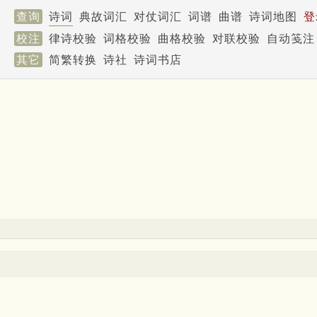
查询
诗词
典故词汇
对仗词汇
词谱
曲谱
诗词地图
登
校注
律诗校验
词格校验
曲格校验
对联校验
自动笺注
其它
简繁转换
诗社
诗词书店