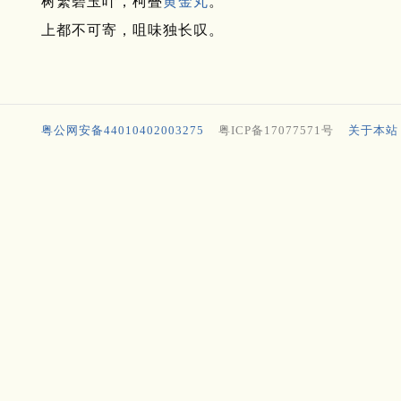
树繁碧玉叶，柯叠
黄金丸
。
上都不可寄，咀味独长叹。
粤公网安备44010402003275
粤ICP备17077571号
关于本站