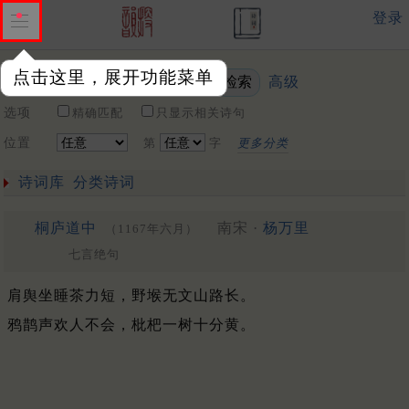
登录
点击这里，展开功能菜单
高级
关键词
选项
精确匹配
只显示相关诗句
位置
第
字
更多分类
诗词库
分类诗词
桐庐道中
南宋 ·
杨万里
（1167年六月）
七言绝句
肩舆坐睡茶力短，野堠无文山路长。
鸦鹊声欢人不会，枇杷一树十分黄。