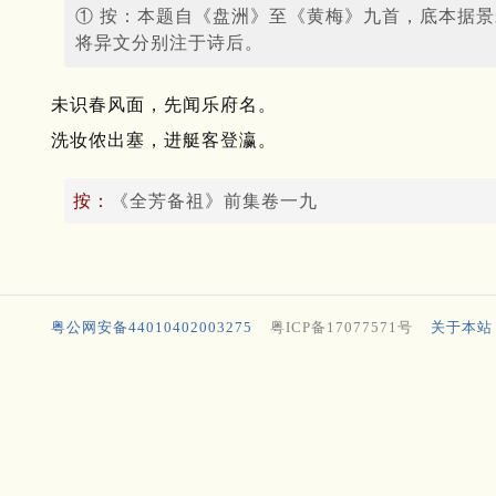
① 按：本题自《盘洲》至《黄梅》九首，底本据
将异文分别注于诗后。
未识春风面，先闻乐府名。
洗妆侬出塞，进艇客登瀛。
按：
《全芳备祖》前集卷一九
粤公网安备44010402003275
粤ICP备17077571号
关于本站