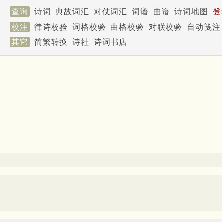
查询
诗词
典故词汇
对仗词汇
词谱
曲谱
诗词地图
登
校注
律诗校验
词格校验
曲格校验
对联校验
自动笺注
其它
简繁转换
诗社
诗词书店