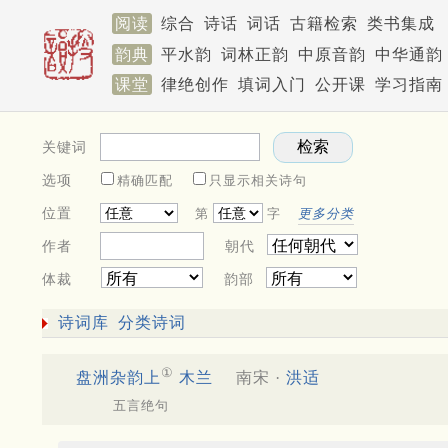
阅读
综合
诗话
词话
古籍检索
类书集成
韵典
平水韵
词林正韵
中原音韵
中华通韵
课堂
律绝创作
填词入门
公开课
学习指南
关键词
选项
精确匹配
只显示相关诗句
位置
第
字
更多分类
作者
朝代
体裁
韵部
诗词库
分类诗词
①
盘洲杂韵上
木兰
南宋 ·
洪适
五言绝句