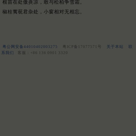
根苗在处傲炎凉，敢与松柏争雪霜。
椒桂荑莸君杂处，小窗相对无相忘。
粤公网安备44010402003275
粤ICP备17077571号
关于本站
联
系我们
客服：+86 136 0901 3320