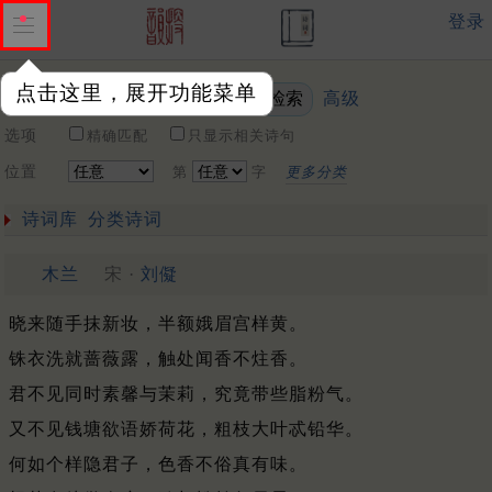
登录
点击这里，展开功能菜单
高级
关键词
选项
精确匹配
只显示相关诗句
位置
第
字
更多分类
诗词库
分类诗词
木兰
宋 ·
刘儗
晓来随手抹新妆，半额娥眉宫样黄。
铢衣洗就蔷薇露，触处闻香不炷香。
君不见同时素馨与茉莉，究竟带些脂粉气。
又不见钱塘欲语娇荷花，粗枝大叶忒铅华。
何如个样隐君子，色香不俗真有味。