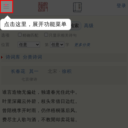
登录
点击这里，展开功能菜单
高级
关键词
选项
精确匹配
只显示相关诗句
位置
第
字
更多分类
诗词库
分类诗词
长春花
其一
北宋 ·
徐积
七言律诗
谁言造物无偏处，独遣春光住此中。
叶里深藏云外碧，枝头常借日边红。
曾陪桃李开时雨，仍伴梧桐落后风。
费尽主人歌与酒，不教閒却卖花翁。