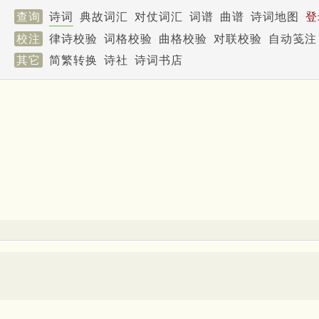
查询
诗词
典故词汇
对仗词汇
词谱
曲谱
诗词地图
登
校注
律诗校验
词格校验
曲格校验
对联校验
自动笺注
其它
简繁转换
诗社
诗词书店