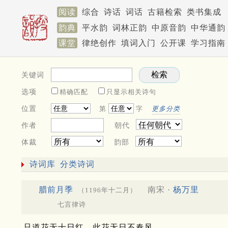
阅读
综合
诗话
词话
古籍检索
类书集成
韵典
平水韵
词林正韵
中原音韵
中华通韵
课堂
律绝创作
填词入门
公开课
学习指南
关键词
选项
精确匹配
只显示相关诗句
位置
第
字
更多分类
作者
朝代
体裁
韵部
诗词库
分类诗词
腊前月季
南宋 ·
杨万里
（1196年十二月）
七言律诗
只道花无十日红，此花无日不春风。