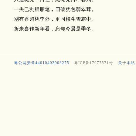
一尖已剥胭脂笔，四破犹包翡翠茸。
别有香超桃李外，更同梅斗雪霜中。
折来喜作新年看，忘却今晨是季冬。
粤公网安备44010402003275
粤ICP备17077571号
关于本站