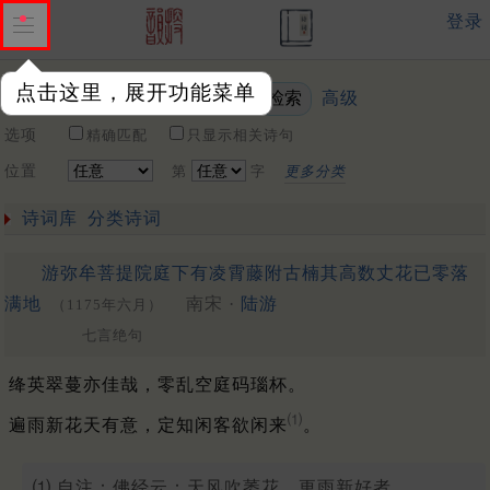
登录
点击这里，展开功能菜单
高级
关键词
选项
精确匹配
只显示相关诗句
位置
第
字
更多分类
诗词库
分类诗词
游弥牟菩提院庭下有凌霄藤附古楠其高数丈花已零落
满地
南宋 ·
陆游
（1175年六月）
七言绝句
绛英翠蔓亦佳哉，零乱空庭码瑙杯。
⑴
遍雨新花天有意，定知闲客欲闲来
。
⑴ 自注：佛经云：天风吹萎花，更雨新好者。