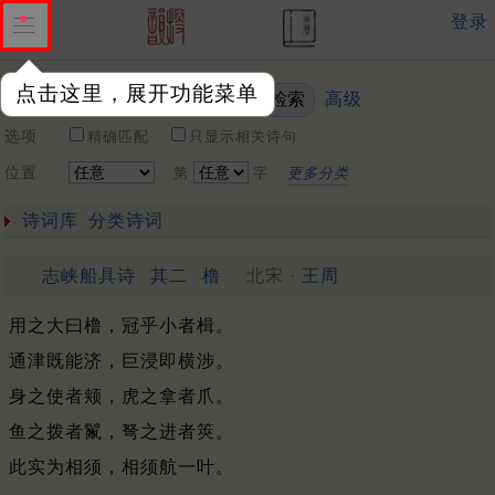
登录
点击这里，展开功能菜单
高级
关键词
选项
精确匹配
只显示相关诗句
位置
第
字
更多分类
诗词库
分类诗词
志峡船具诗
其二
橹
北宋 ·
王周
用之大曰橹，冠乎小者楫。
通津既能济，巨浸即横涉。
身之使者颊，虎之拿者爪。
鱼之拨者鬣，弩之进者筴。
此实为相须，相须航一叶。