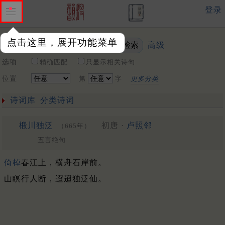
登录
点击这里，展开功能菜单
高级
关键词
选项
精确匹配
只显示相关诗句
位置
第
字
更多分类
诗词库
分类诗词
椴川独泛
初唐 ·
卢照邻
（665年）
五言绝句
倚棹
春江上，横舟石岸前。
山瞑行人断，迢迢独泛仙。