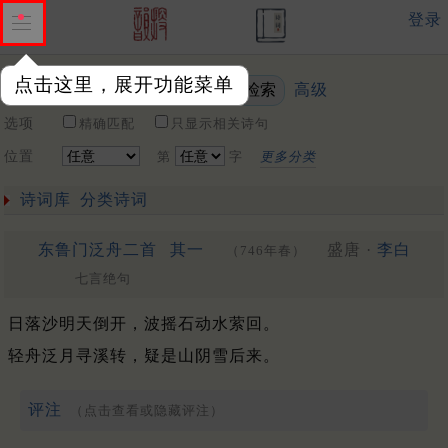
登录
点击这里，展开功能菜单
高级
关键词
选项
精确匹配
只显示相关诗句
位置
第
字
更多分类
诗词库
分类诗词
东鲁门泛舟二首
其一
盛唐 ·
李白
（746年春）
七言绝句
日落沙明天倒开，波摇石动水萦回。
轻舟泛月寻溪转，疑是山阴雪后来。
评注
（点击查看或隐藏评注）