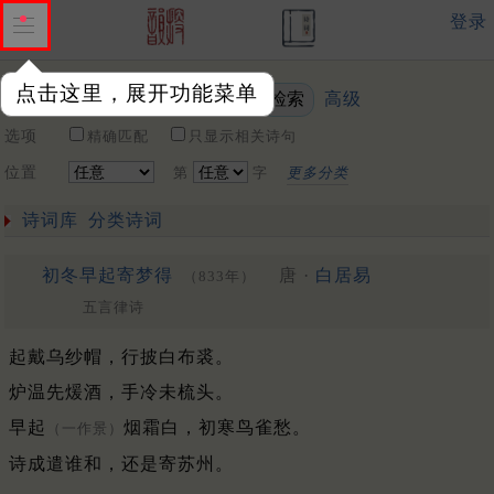
登录
点击这里，展开功能菜单
高级
关键词
选项
精确匹配
只显示相关诗句
位置
第
字
更多分类
诗词库
分类诗词
初冬早起寄梦得
唐 ·
白居易
（833年）
五言律诗
起戴乌纱帽，行披白布裘。
炉温先煖酒，手冷未梳头。
早起
烟霜白，初寒鸟雀愁。
（一作景）
诗成遣谁和，还是寄苏州。