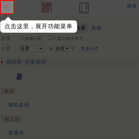
登录
点击这里，展开功能菜单
高级
关键词
选项
精确匹配
只显示相关诗句
位置
第
字
更多分类
诗词库
分类诗词
暑
魏晋
嘲热客诗
南北朝
苦暑诗