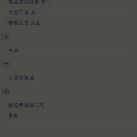
豫章东湖避暑 其一
大热五首 其二
苦热五首 其五
金
大暑
元
大暑登东城
明
枕流桥避暑口号
暑夜