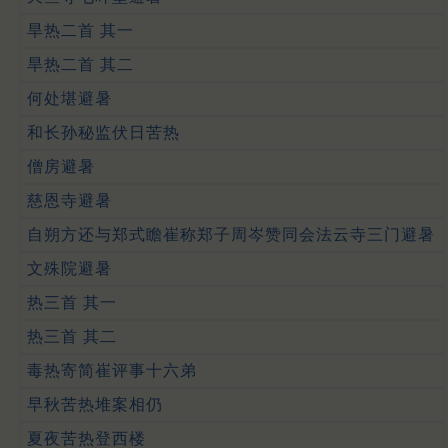
旱热二首 其一
旱热二首 其二
何处堪避暑
和长孙秘监伏日苦热
僧房避暑
慈恩寺避暑
自朔方还与郑式瞻崔称郑子周岑赞同会法云寺三门避暑
文殊院避暑
热三首 其一
热三首 其二
毒热寄简崔评事十六弟
早秋苦热堆案相仍
夏夜苦热登西楼