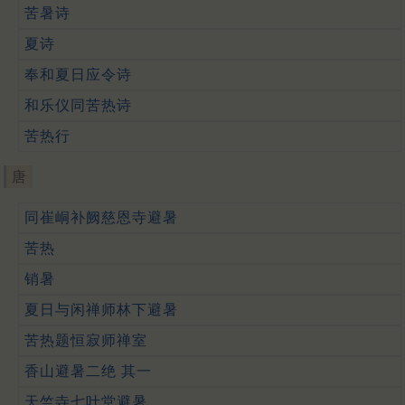
苦暑诗
夏诗
奉和夏日应令诗
和乐仪同苦热诗
苦热行
唐
同崔峒补阙慈恩寺避暑
苦热
销暑
夏日与闲禅师林下避暑
苦热题恒寂师禅室
香山避暑二绝 其一
天竺寺七叶堂避暑