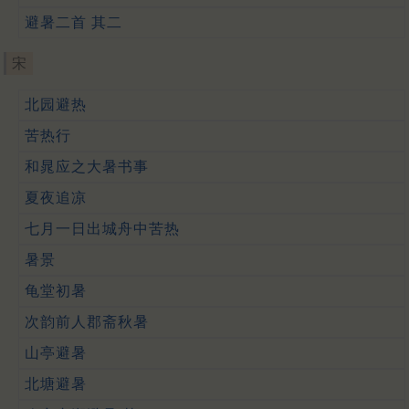
避暑二首 其二
宋
北园避热
苦热行
和晁应之大暑书事
夏夜追凉
七月一日出城舟中苦热
暑景
龟堂初暑
次韵前人郡斋秋暑
山亭避暑
北塘避暑