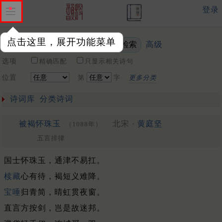
登录
点击这里，展开功能菜单
高级
关键词
选项
精确匹配
只显示相关诗句
位置
第
字
更多分类
诗词库
分类诗词
被褐怀珠玉
北宋 ·
黄庭坚
（1088年）
五言排律
国士怀珠玉，通津不易扛。
椟藏
心有待，褐短义难降。
宝唾
归青简，晴虹贯夜窗。
直言方按剑，岂是故迷邦。