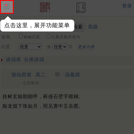
登录
点击这里，展开功能菜单
高级
关键词
选项
精确匹配
只显示相关诗句
位置
第
字
更多分类
诗词库
分类诗词
游仙四首
其二
明 ·
汤胤绩
七言绝句
挂树玄猿朗朗呼，藓侵石壁字模糊。
痴龙颔下珠如月，照见寰中五岳图。