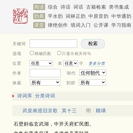
阅读
综合
诗话
词话
古籍检索
类书集成
韵典
平水韵
词林正韵
中原音韵
中华通韵
课堂
律绝创作
填词入门
公开课
学习指南
关键词
选项
精确匹配
只显示相关诗句
位置
第
字
更多分类
作者
朝代
体裁
韵部
诗词库
分类诗词
武皇南巡旧京歌
其十三
明 ·
顾璘
石壁斜临玄武湖，中开天府贮民图。