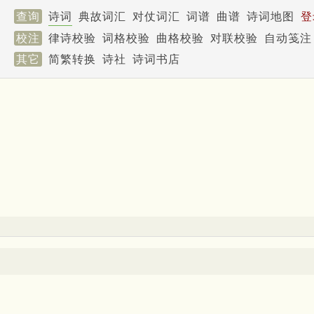
查询
诗词
典故词汇
对仗词汇
词谱
曲谱
诗词地图
登
校注
律诗校验
词格校验
曲格校验
对联校验
自动笺注
其它
简繁转换
诗社
诗词书店