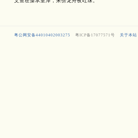
文鱼在藻承皇泽，来傍龙舟夜吐珠。
粤公网安备44010402003275
粤ICP备17077571号
关于本站