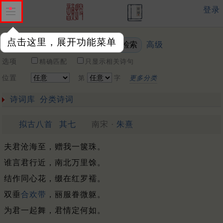
登录
点击这里，展开功能菜单
高级
关键词
选项
精确匹配
只显示相关诗句
位置
第
字
更多分类
诗词库
分类诗词
拟古八首
其七
南宋 ·
朱熹
夫君沧海至，赠我一箧珠。
谁言君行近，南北万里馀。
结作同心花，缀在红罗襦。
双垂
合欢带
，丽服眷微躯。
为君一起舞，君情定何如。