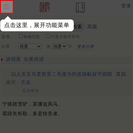
登录
点击这里，展开功能菜单
高级
关键词
选项
精确匹配
只显示相关诗句
位置
第
字
更多分类
诗词库
分类诗词
以人生五马贵莫受二毛侵为韵送胡献叔守邵阳
其四
南宋 ·
方岳
五言绝句
宁骑踏雪驴，莫骤追风马。
霜蹄失衔勒，多是快意者。