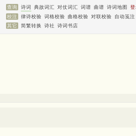
查询
诗词
典故词汇
对仗词汇
词谱
曲谱
诗词地图
登
校注
律诗校验
词格校验
曲格校验
对联校验
自动笺注
其它
简繁转换
诗社
诗词书店