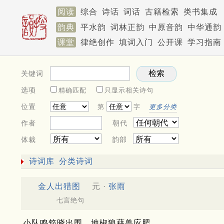
阅读
综合
诗话
词话
古籍检索
类书集成
韵典
平水韵
词林正韵
中原音韵
中华通韵
课堂
律绝创作
填词入门
公开课
学习指南
关键词
选项
精确匹配
只显示相关诗句
位置
第
字
更多分类
作者
朝代
体裁
韵部
诗词库
分类诗词
金人出猎图
元 ·
张雨
七言绝句
小队鸣笳晓出围，地椒狼藉兽应肥。