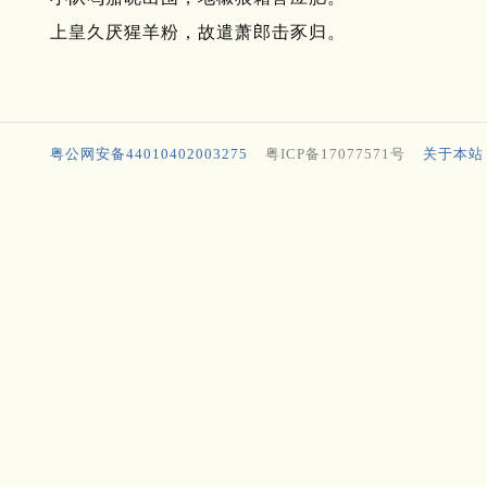
上皇久厌猩羊粉，故遣萧郎击豕归。
粤公网安备44010402003275
粤ICP备17077571号
关于本站