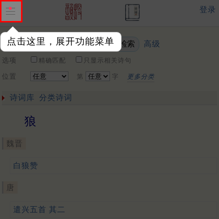
登录
点击这里，展开功能菜单
高级
关键词
选项
精确匹配
只显示相关诗句
位置
第
字
更多分类
诗词库
分类诗词
狼
魏晋
白狼赞
唐
遣兴五首 其二