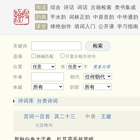
阅读
综合
诗话
词话
古籍检索
类书集成
韵典
平水韵
词林正韵
中原音韵
中华通韵
课堂
律绝创作
填词入门
公开课
学习指南
关键词
选项
精确匹配
只显示相关诗句
位置
第
字
更多分类
作者
朝代
体裁
韵部
诗词库
分类诗词
宫词一百首
其二十三
中唐 ·
王建
七言绝句
新秋白兔大于拳，红耳霜毛趁草眠。