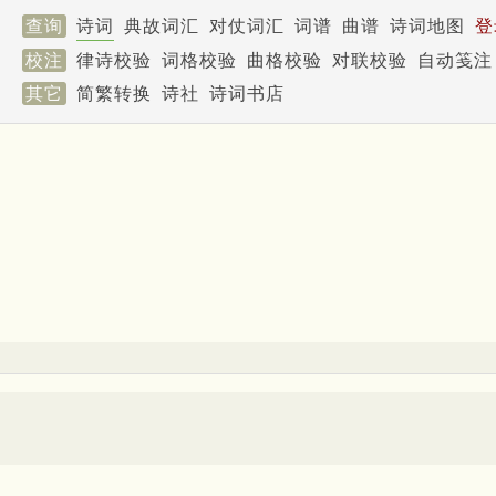
查询
诗词
典故词汇
对仗词汇
词谱
曲谱
诗词地图
登
校注
律诗校验
词格校验
曲格校验
对联校验
自动笺注
其它
简繁转换
诗社
诗词书店