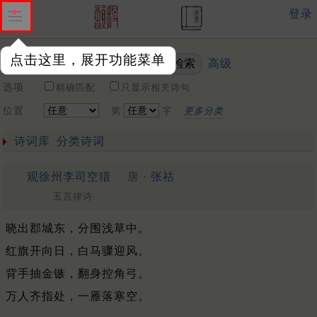
登录
点击这里，展开功能菜单
高级
关键词
选项
精确匹配
只显示相关诗句
位置
第
字
更多分类
诗词库
分类诗词
观徐州李司空猎
唐 ·
张祜
五言律诗
晓出郡城东，分围浅草中。
红旗开向日，白马骤迎风。
背手抽金镞，翻身控角弓。
万人齐指处，一雁落寒空。