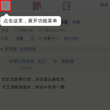
登录
点击这里，展开功能菜单
高级
关键词
选项
精确匹配
只显示相关诗句
位置
第
字
更多分类
诗词库
分类诗词
从猎口号四首
其三
金 ·
李献能
七言绝句
烂烂龙旂捧日旂，从臣遥认赭红衣。
天王清晓亲弧矢，初合今冬第一围。