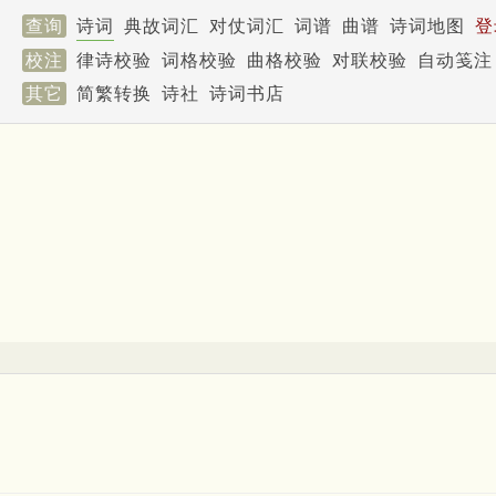
查询
诗词
典故词汇
对仗词汇
词谱
曲谱
诗词地图
登
校注
律诗校验
词格校验
曲格校验
对联校验
自动笺注
其它
简繁转换
诗社
诗词书店