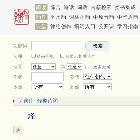
阅读
综合
诗话
词话
古籍检索
类书集成
韵典
平水韵
词林正韵
中原音韵
中华通韵
课堂
律绝创作
填词入门
公开课
学习指南
关键词
选项
精确匹配
只显示相关诗句
位置
第
字
更多分类
作者
朝代
体裁
韵部
诗词库
分类诗词
烽
唐