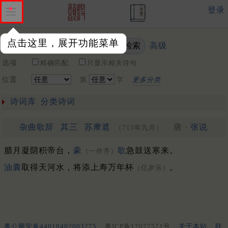
登录
点击这里，展开功能菜单
高级
关键词
选项
精确匹配
只显示相关诗句
位置
第
字
更多分类
诗词库
分类诗词
杂曲歌辞
其三
苏摩遮
唐 ·
张说
（713年九月）
腊月凝阴积帝台，
豪
歌
急鼓送寒来。
（一作齐）
油囊
取得天河水，将添上寿万年杯
。
（亿岁乐）
粤公网安备44010402003275
粤ICP备17077571号
关于本站
联