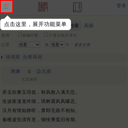
登录
点击这里，展开功能菜单
高级
关键词
选项
精确匹配
只显示相关诗句
位置
第
字
更多分类
诗词库
分类诗词
闻箫
金 ·
边元鼎
七言律诗
弄玉吹箫玉琯低，秋风散入满天悲。
沧波夜涨龙吟细，琪树霜风凤啸迟。
汉月有情如静听，萧郎无路不相知。
秦楼虚负清宵意，惆怅乘鸾旧有期。