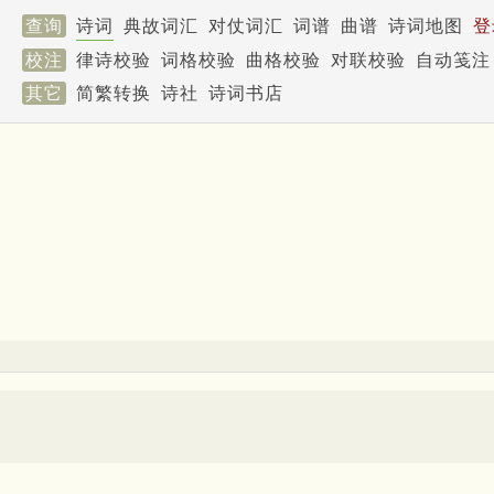
查询
诗词
典故词汇
对仗词汇
词谱
曲谱
诗词地图
登
校注
律诗校验
词格校验
曲格校验
对联校验
自动笺注
其它
简繁转换
诗社
诗词书店