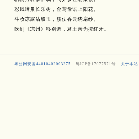
彩凤暗巢长乐树，金莺偷语上阳花。
斗妆凉露沾钗玉，簇仗香云绕扇纱。
吹到《凉州》移别调，君王亲为按红牙。
粤公网安备44010402003275
粤ICP备17077571号
关于本站