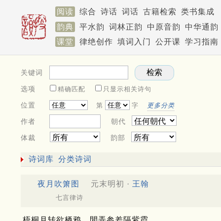
阅读
综合
诗话
词话
古籍检索
类书集成
韵典
平水韵
词林正韵
中原音韵
中华通韵
课堂
律绝创作
填词入门
公开课
学习指南
关键词
选项
精确匹配
只显示相关诗句
位置
第
字
更多分类
作者
朝代
体裁
韵部
诗词库
分类诗词
夜月吹箫图
元末明初 ·
王翰
七言律诗
梧桐月转欲栖鸦，閒弄参差隔紫霞。