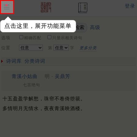
登录
点击这里，展开功能菜单
高级
关键词
选项
精确匹配
只显示相关诗句
位置
第
字
更多分类
诗词库
分类诗词
青溪小姑曲
明 ·
吴鼎芳
七言绝句
十五盈盈学解愁，珠帘不卷倚箜篌。
多情明月无情水，夜夜青溪映酒楼。