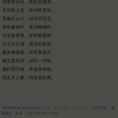
岂惟齿众药，政自冠诸菜。
五州风土宜，罫布畦垄对。
垦锄尽众力，封培穷百态。
翠角春雨中，黄花晚烟外。
日送盘箸资，岁给瓶罂赖。
片玉出头颅，层冰起肤背。
脆美掩莼葵，甘辛敌姜芥。
物生贵有用，对此一何快。
储贮得沈涵，弃遗免狼狈。
但足齐人餐，何惭楚臣佩。
粤公网安备44010402003275
粤ICP备17077571号
关于本站
联
系我们
客服：+86 136 0901 3320