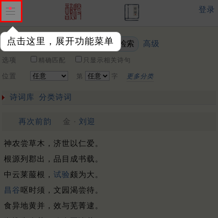
登录
点击这里，展开功能菜单
高级
关键词
选项
精确匹配
只显示相关诗句
位置
第
字
更多分类
诗词库
分类诗词
再次前韵
金 ·
刘迎
神农尝草木，济世以仁爱。
根源列郡出，品目成书载。
中云莱菔根，
试验
颇为大。
昌谷
呕时须，文园渴尝待。
食异地黄并，效与芜菁逮。