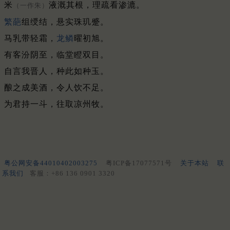
米
液溉其根，理疏看渗漉。
（一作朱）
繁葩
组绶结，悬实珠玑蹙。
马乳带轻霜，
龙鳞
曜初旭。
有客汾阴至，临堂瞪双目。
自言我晋人，种此如种玉。
酿之成美酒，令人饮不足。
为君持一斗，往取凉州牧。
粤公网安备44010402003275
粤ICP备17077571号
关于本站
联
系我们
客服：+86 136 0901 3320