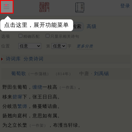
登录
点击这里，展开功能菜单
高级
关键词
选项
精确匹配
只显示相关诗句
位置
第
字
更多分类
诗词库
分类诗词
葡萄歌
中唐 ·
刘禹锡
（一作蒲桃）
（814年）
野田生葡萄，
缠绕
一枝高
。
（一作蒿）
移来
碧墀
下，张王日日高。
分岐浩
繁缛
，脩蔓蟠诘曲。
扬翘向庭柯，意思如有属。
为之立长檠
，布濩当轩绿。
（一作架）