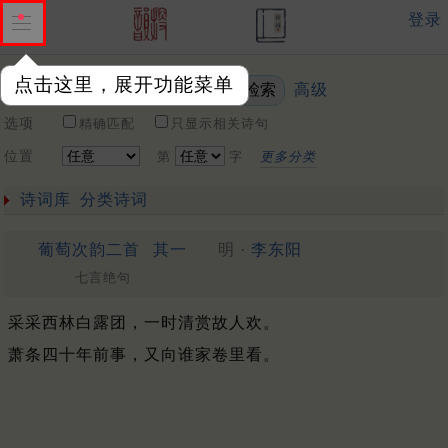
登录
点击这里，展开功能菜单
高级
关键词
选项
精确匹配
只显示相关诗句
位置
第
字
更多分类
诗词库
分类诗词
葡萄次韵二首
其一
明 ·
李东阳
七言绝句
采采西林白露团，一时清赏故人欢。
萧条四十年前事，又向谁家卷里看。