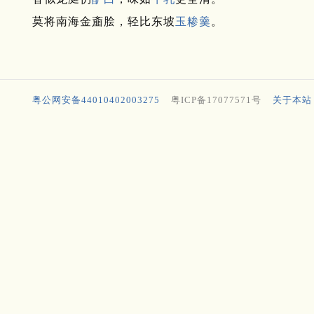
莫将南海金齑脍，轻比东坡
玉糁羹
。
粤公网安备44010402003275
粤ICP备17077571号
关于本站