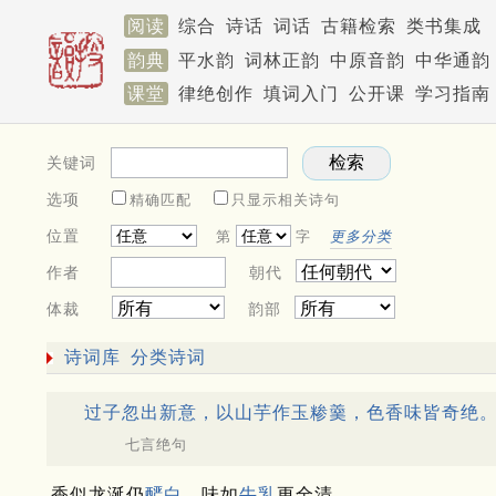
阅读
综合
诗话
词话
古籍检索
类书集成
韵典
平水韵
词林正韵
中原音韵
中华通韵
课堂
律绝创作
填词入门
公开课
学习指南
关键词
选项
精确匹配
只显示相关诗句
位置
第
字
更多分类
作者
朝代
体裁
韵部
诗词库
分类诗词
过子忽出新意，以山芋作玉糁羹，色香味皆奇绝
七言绝句
香似龙涎仍
酽白
，味如
牛乳
更全清。