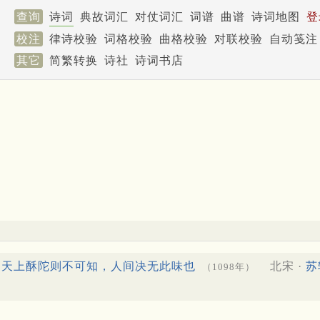
查询
诗词
典故词汇
对仗词汇
词谱
曲谱
诗词地图
登
校注
律诗校验
词格校验
曲格校验
对联校验
自动笺注
其它
简繁转换
诗社
诗词书店
。天上酥陀则不可知，人间决无此味也
北宋 ·
苏
（1098年）