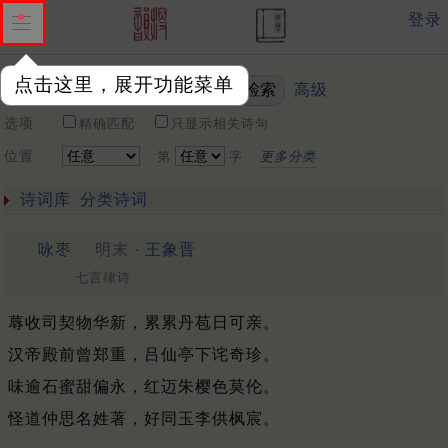
登录
点击这里，展开功能菜单
高级
关键词
选项
精确匹配
只显示相关诗句
位置
第
字
更多分类
诗词库
分类诗词
咏枣
明末 ·
王象晋
七言律诗
蓐收司契物华新，累累丹苞日可亲。
汉帝殿前曾郑重，吕仙亭下诧奇珍。
味逾石蜜甜偏永，红迈朱樱色莫伦。
怪道仲思名姓著，好同玉李供枫宸。