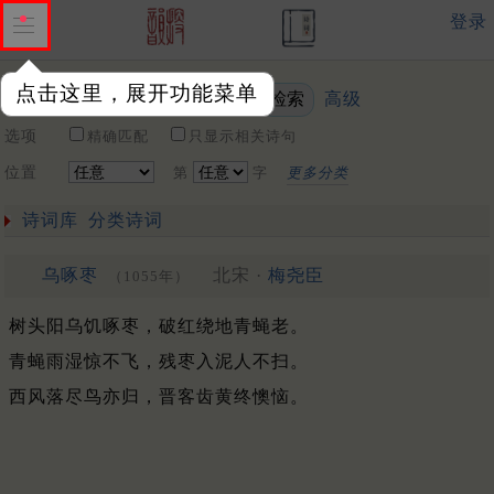
登录
点击这里，展开功能菜单
高级
关键词
选项
精确匹配
只显示相关诗句
位置
第
字
更多分类
诗词库
分类诗词
乌啄枣
北宋 ·
梅尧臣
（1055年）
树头阳乌饥啄枣，破红绕地青蝇老。
青蝇雨湿惊不飞，残枣入泥人不扫。
西风落尽鸟亦归，晋客齿黄终懊恼。