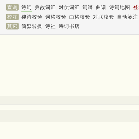
查询
诗词
典故词汇
对仗词汇
词谱
曲谱
诗词地图
登
校注
律诗校验
词格校验
曲格校验
对联校验
自动笺注
其它
简繁转换
诗社
诗词书店