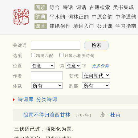
阅读
综合
诗话
词话
古籍检索
类书集成
韵典
平水韵
词林正韵
中原音韵
中华通韵
课堂
律绝创作
填词入门
公开课
学习指南
关键词
选项
精确匹配
只显示相关诗句
位置
第
字
更多分类
作者
朝代
体裁
韵部
诗词库
分类诗词
阻雨不得归瀼西甘林
唐 ·
杜甫
（767年）
三伏适已过，骄阳化为霖。