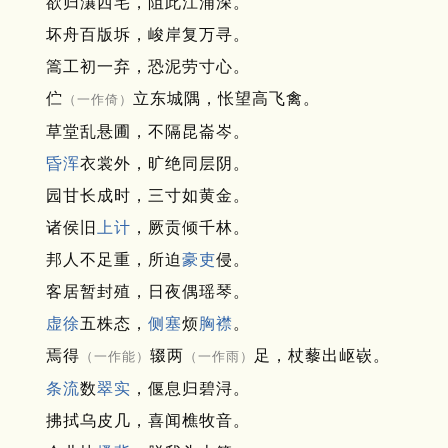
欲归瀼西宅，阻此江浦深。
坏舟百版坼，峻岸复万寻。
篙工初一弃，恐泥劳寸心。
伫
立东城隅，怅望高飞禽。
（一作倚）
草堂乱悬圃，不隔昆崙岑。
昏浑
衣裳外，旷绝同层阴。
园甘长成时，三寸如黄金。
诸侯旧
上计
，厥贡倾千林。
邦人不足重，所迫
豪吏
侵。
客居暂封殖，日夜偶瑶琴。
虚徐
五株态，
侧塞
烦
胸襟
。
焉得
辍两
足，杖藜出岖嵚。
（一作能）
（一作雨）
条流
数
翠实
，偃息归碧浔。
拂拭乌皮几，喜闻樵牧音。