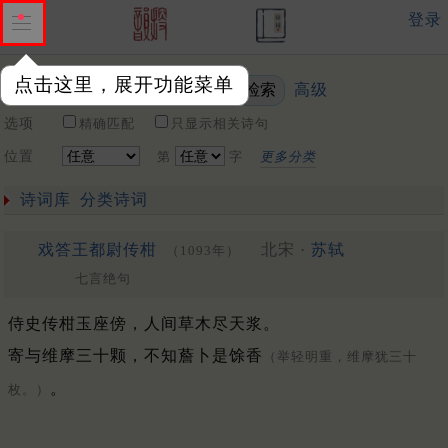
登录
点击这里，展开功能菜单
高级
关键词
选项
精确匹配
只显示相关诗句
位置
第
字
更多分类
诗词库
分类诗词
戏答王都尉传柑
北宋 ·
苏轼
（1093年）
七言绝句
侍史传柑玉座傍，人间草木尽天浆。
寄与维摩三十颗，不知薝卜是馀香
（举轻明重，维摩犹三十
。
枚。）