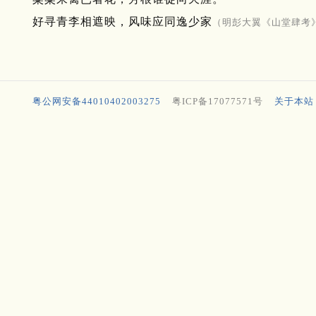
好寻青李相遮映，风味应同逸少家
（明彭大翼《山堂肆考
粤公网安备44010402003275
粤ICP备17077571号
关于本站