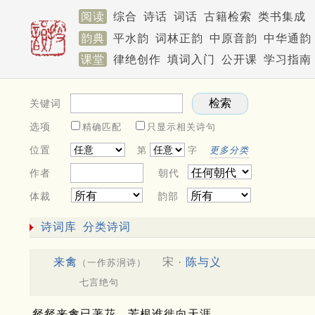
阅读
综合
诗话
词话
古籍检索
类书集成
韵典
平水韵
词林正韵
中原音韵
中华通韵
课堂
律绝创作
填词入门
公开课
学习指南
关键词
选项
精确匹配
只显示相关诗句
位置
第
字
更多分类
作者
朝代
体裁
韵部
诗词库
分类诗词
来禽
宋 ·
陈与义
（一作苏泂诗）
七言绝句
粲粲来禽已著花，芳根谁徙向天涯。