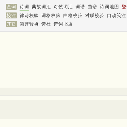
查询
诗词
典故词汇
对仗词汇
词谱
曲谱
诗词地图
登
校注
律诗校验
词格校验
曲格校验
对联校验
自动笺注
其它
简繁转换
诗社
诗词书店