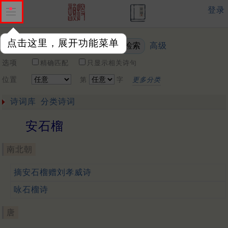
登录
点击这里，展开功能菜单
高级
关键词
选项
精确匹配
只显示相关诗句
位置
第
字
更多分类
诗词库
分类诗词
安石榴
南北朝
摘安石榴赠刘孝威诗
咏石榴诗
唐