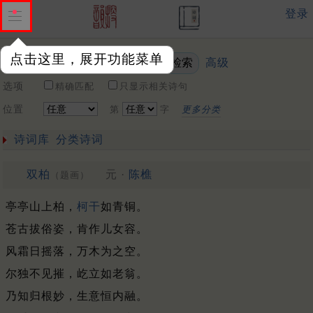
登录
点击这里，展开功能菜单
高级
关键词
选项
精确匹配
只显示相关诗句
位置
第
字
更多分类
诗词库
分类诗词
双柏
元 ·
陈樵
（题画）
亭亭山上柏，
柯干
如青铜。
苍古拔俗姿，肯作儿女容。
风霜日摇落，万木为之空。
尔独不见摧，屹立如老翁。
乃知归根妙，生意恒内融。