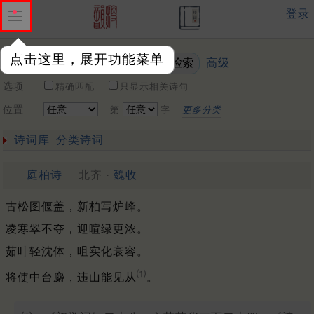
登录
点击这里，展开功能菜单
高级
关键词
选项
精确匹配
只显示相关诗句
位置
第
字
更多分类
诗词库
分类诗词
庭柏诗
北齐 ·
魏收
古松图偃盖，新柏写炉峰。
凌寒翠不夺，迎暄绿更浓。
茹叶轻沈体，咀实化衰容。
⑴
将使中台麝，违山能见从
。