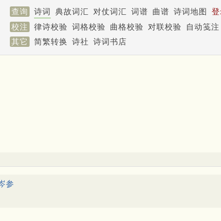
查询
诗词
典故词汇
对仗词汇
词谱
曲谱
诗词地图
登
校注
律诗校验
词格校验
曲格校验
对联校验
自动笺注
其它
简繁转换
诗社
诗词书店
岑参