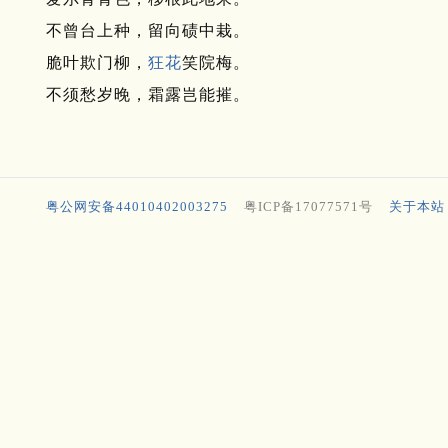
不曾台上种，留向碛中栽。
脆叶欺门柳，
狂花
笑院梅。
不须愁岁晚，霜露岂能摧。
粤公网安备44010402003275
粤ICP备17077571号
关于本站