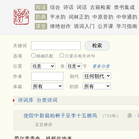
阅读
综合
诗话
词话
古籍检索
类书集成
韵典
平水韵
词林正韵
中原音韵
中华通韵
课堂
律绝创作
填词入门
公开课
学习指南
关键词
选项
精确匹配
只显示相关诗句
位置
第
字
更多分类
作者
朝代
体裁
韵部
诗词库
分类诗词
使院中新栽柏树子呈李十五栖筠
唐 ·
（755年）
五言律诗
爱尔青青色，移根此地来。