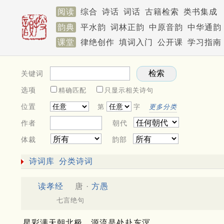
阅读
综合
诗话
词话
古籍检索
类书集成
韵典
平水韵
词林正韵
中原音韵
中华通韵
课堂
律绝创作
填词入门
公开课
学习指南
关键词
选项
精确匹配
只显示相关诗句
位置
第
字
更多分类
作者
朝代
体裁
韵部
诗词库
分类诗词
读孝经
唐 ·
方愚
七言绝句
星彩满天朝北极，源流是处赴东溟。