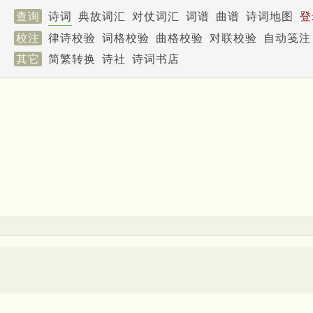
查询
诗词
典故词汇
对仗词汇
词谱
曲谱
诗词地图
登
校注
律诗校验
词格校验
曲格校验
对联校验
自动笺注
其它
简繁转换
诗社
诗词书店