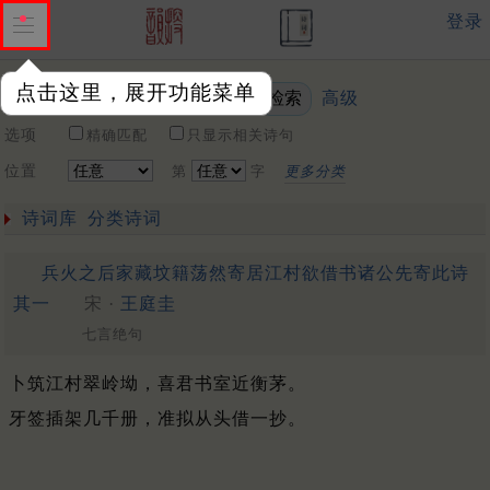
登录
点击这里，展开功能菜单
高级
关键词
选项
精确匹配
只显示相关诗句
位置
第
字
更多分类
诗词库
分类诗词
兵火之后家藏坟籍荡然寄居江村欲借书诸公先寄此诗
其一
宋 ·
王庭圭
七言绝句
卜筑江村翠岭坳，喜君书室近衡茅。
牙签插架几千册，准拟从头借一抄。