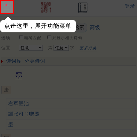
登录
点击这里，展开功能菜单
高级
关键词
选项
精确匹配
只显示相关诗句
位置
第
字
更多分类
诗词库
分类诗词
墨
唐
右军墨池
詶张司马赠墨
墨