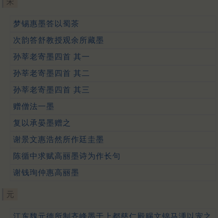
宋
梦锡惠墨答以蜀茶
次韵答舒教授观余所藏墨
孙莘老寄墨四首 其一
孙莘老寄墨四首 其二
孙莘老寄墨四首 其三
赠僧法一墨
复以承晏墨赠之
谢景文惠浩然所作廷圭墨
陈循中求赋高丽墨诗为作长句
谢钱珣仲惠高丽墨
元
江东魏元德所制齐峰墨于上都慈仁殿赐文锦马湩以宠之