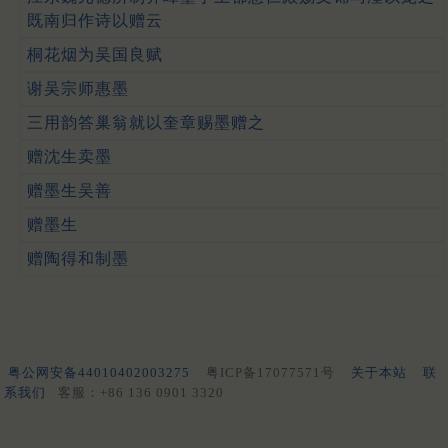
既南归作诗以赠云
桐花烟为吴国良赋
谢吴宗师惠墨
三用韵答巢翁就以奎章赐墨赠之
赠沈生卖墨
赠墨生吴善
赠墨生
赠陶得和制墨
粤公网安备44010402003275
粤ICP备17077571号
关于本站
联
系我们
客服：+86 136 0901 3320