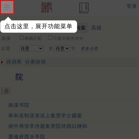
登录
点击这里，展开功能菜单
高级
关键词
选项
精确匹配
只显示相关诗句
位置
第
字
更多分类
诗词库
分类诗词
院
唐
南溪书院
奉和圣制送张说上集贤学士赐宴
病中辱张常侍题集贤院诗因以继和
重修府西水亭院