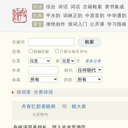
阅读
综合
诗话
词话
古籍检索
类书集成
韵典
平水韵
词林正韵
中原音韵
中华通韵
课堂
律绝创作
填词入门
公开课
学习指南
关键词
选项
精确匹配
只显示相关诗句
位置
第
字
更多分类
作者
朝代
体裁
韵部
诗词库
分类诗词
舟夜忆郡斋眺阁
明 ·
顾大典
七言绝句
舟移泽国暮烟长，望入沧波思渺茫。