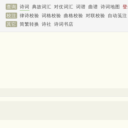
查询
诗词
典故词汇
对仗词汇
词谱
曲谱
诗词地图
登
校注
律诗校验
词格校验
曲格校验
对联校验
自动笺注
其它
简繁转换
诗社
诗词书店