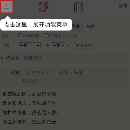
登录
点击这里，展开功能菜单
高级
关键词
选项
精确匹配
只显示相关诗句
位置
第
字
更多分类
诗词库
分类诗词
登阁
南宋 ·
朱熹
（1156年七月）
五言律诗
横空敞新阁，高处绝炎氛。
野迥长风入，天秋凉气分。
凭栏生逸想，投迹远人群。
终忆茅檐外，空山多白云。