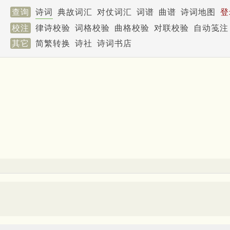
查询
诗词
典故词汇
对仗词汇
词谱
曲谱
诗词地图
登
校注
律诗校验
词格校验
曲格校验
对联校验
自动笺注
其它
简繁转换
诗社
诗词书店