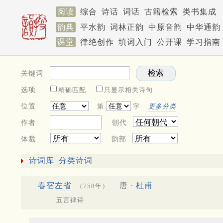
阅读
综合
诗话
词话
古籍检索
类书集成
韵典
平水韵
词林正韵
中原音韵
中华通韵
课堂
律绝创作
填词入门
公开课
学习指南
关键词
选项
精确匹配
只显示相关诗句
位置
第
字
更多分类
作者
朝代
体裁
韵部
诗词库
分类诗词
春宿左省
唐 ·
杜甫
（758年）
五言律诗