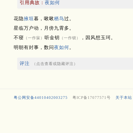
引用典故：
夜如何
花隐
掖垣
暮，啾啾
栖鸟
过。
星临万户动，月傍九霄多。
不寝
听金钥
，因风想玉珂。
（一作寐）
（一作锁）
明朝有封事，数问
夜如何
。
评注
（点击查看或隐藏评注）
粤公网安备44010402003275
粤ICP备17077571号
关于本站