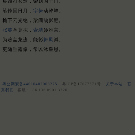
宸翰符玄造，荣题国子门。
笔锋回日月，
字势
动乾坤。
檐下云光绝，梁间鹊影翻。
张英
圣莫拟，
索靖
妙难言。
为著盘龙迹，能彰
舞凤
蹲。
更随垂露像，常以沐皇恩。
粤公网安备44010402003275
粤ICP备17077571号
关于本站
联
系我们
客服：+86 136 0901 3320