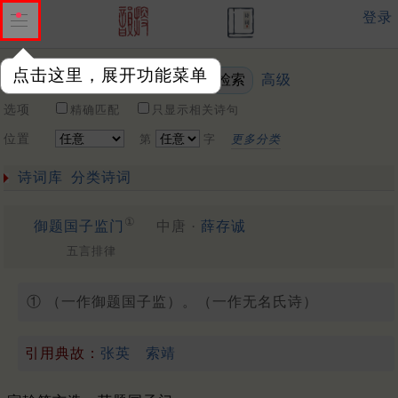
登录
点击这里，展开功能菜单
高级
关键词
选项
精确匹配
只显示相关诗句
位置
第
字
更多分类
诗词库
分类诗词
①
御题国子监门
中唐 ·
薛存诚
五言排律
① （一作御题国子监）。（一作无名氏诗）
引用典故：
张英
索靖