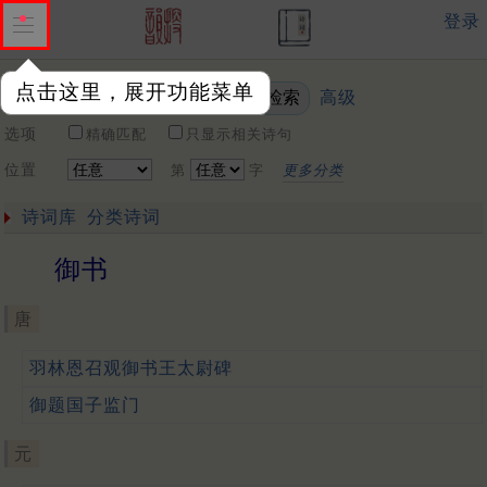
登录
点击这里，展开功能菜单
高级
关键词
选项
精确匹配
只显示相关诗句
位置
第
字
更多分类
诗词库
分类诗词
御书
唐
羽林恩召观御书王太尉碑
御题国子监门
元