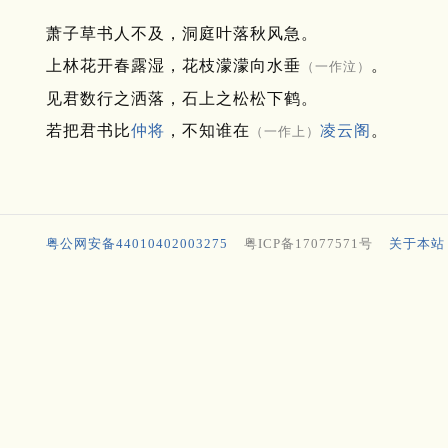
萧子草书人不及，洞庭叶落秋风急。
上林花开春露湿，花枝濛濛向水垂
。
（一作泣）
见君数行之洒落，石上之松松下鹤。
若把君书比
仲将
，不知谁在
凌云阁
。
（一作上）
粤公网安备44010402003275
粤ICP备17077571号
关于本站