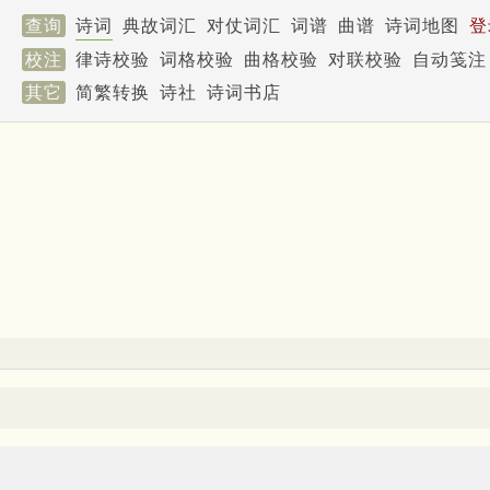
查询
诗词
典故词汇
对仗词汇
词谱
曲谱
诗词地图
登
校注
律诗校验
词格校验
曲格校验
对联校验
自动笺注
其它
简繁转换
诗社
诗词书店