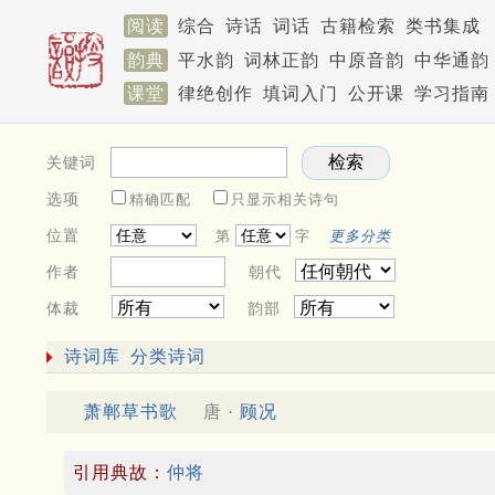
阅读
综合
诗话
词话
古籍检索
类书集成
韵典
平水韵
词林正韵
中原音韵
中华通韵
课堂
律绝创作
填词入门
公开课
学习指南
关键词
选项
精确匹配
只显示相关诗句
位置
第
字
更多分类
作者
朝代
体裁
韵部
诗词库
分类诗词
萧郸草书歌
唐 ·
顾况
引用典故：
仲将